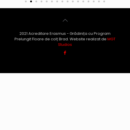
2021 Acreditare Erasmus - Grădinița cu Program
Prelungit Floare de colț Brad. Website realizat de
MGT
Studios